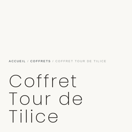
ACCUEIL
/
COFFRETS
/ COFFRET TOUR DE TILICE
Coffret
Tour de
Tilice